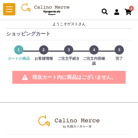
0
ようこそゲストさん
ショッピングカート
1
2
3
4
5
カートの商品
お客様情報
ご注文手続き
ご注文内容確
完了
認
現在カート内に商品はございません。